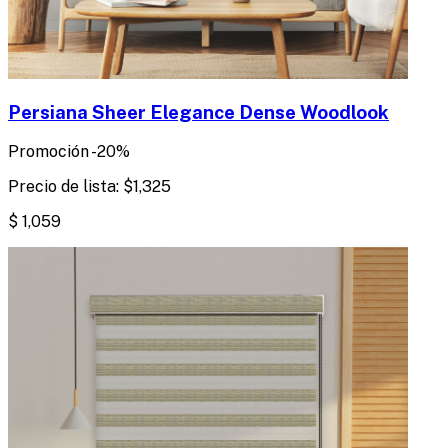
Persiana Sheer Elegance Dense Woodlook
Promoción
-
20
%
Precio de lista:
$
1,325
$
1,059