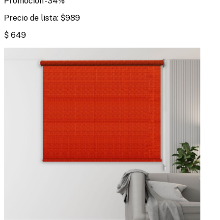
Promoción
-
34
%
Precio de lista:
$
989
$
649