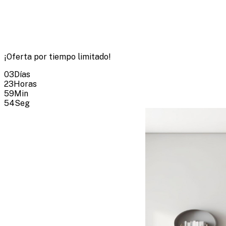
¡Oferta por tiempo limitado!
03
Días
23
Horas
59
Min
52
Seg