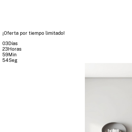
¡Oferta por tiempo limitado!
03
Días
23
Horas
59
Min
53
Seg