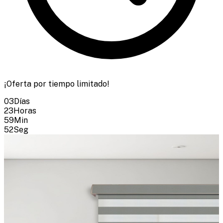
¡Oferta por tiempo limitado!
03
Días
23
Horas
59
Min
51
Seg