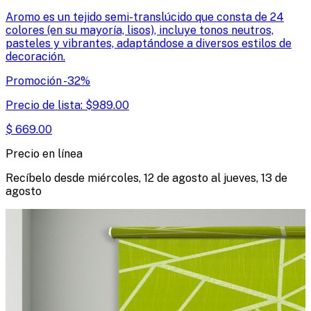
Aromo es un tejido semi-translúcido que consta de 24
colores (en su mayoría, lisos), incluye tonos neutros,
pasteles y vibrantes, adaptándose a diversos estilos de
decoración.
Promoción
-
32
%
Precio de lista:
$
989.00
$
669.00
Precio en línea
Recíbelo desde
miércoles, 12 de agosto
al
jueves, 13 de
agosto