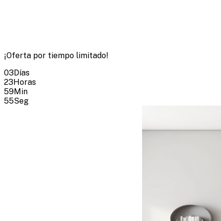
¡Oferta por tiempo limitado!
03
Días
23
Horas
59
Min
54
Seg