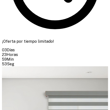
¡Oferta por tiempo limitado!
03
Días
23
Horas
59
Min
52
Seg