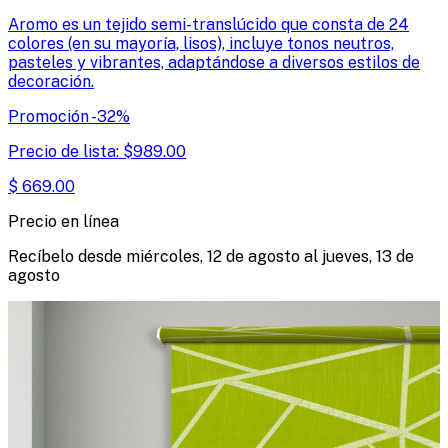
Aromo es un tejido semi-translúcido que consta de 24
colores (en su mayoría, lisos), incluye tonos neutros,
pasteles y vibrantes, adaptándose a diversos estilos de
decoración.
Promoción
-
32
%
Precio de lista:
$
989.00
$
669.00
Precio en línea
Recíbelo desde
miércoles, 12 de agosto
al
jueves, 13 de
agosto