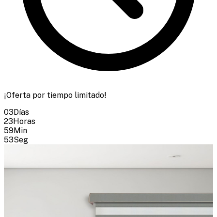
¡Oferta por tiempo limitado!
03
Días
23
Horas
59
Min
51
Seg