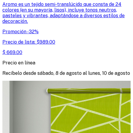
Aromo es un tejido semi-translúcido que consta de 24
colores (en su mayoría, lisos), incluye tonos neutros,
pasteles y vibrantes, adaptándose a diversos estilos de
decoración.
Promoción
-
32
%
Precio de lista:
$
989.00
$
669.00
Precio en línea
Recíbelo desde
sábado, 8 de agosto
al
lunes, 10 de agosto