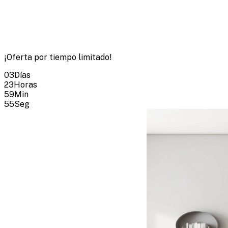
¡Oferta por tiempo limitado!
03
Días
23
Horas
59
Min
54
Seg