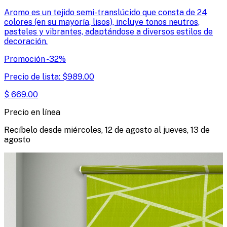
Aromo es un tejido semi-translúcido que consta de 24
colores (en su mayoría, lisos), incluye tonos neutros,
pasteles y vibrantes, adaptándose a diversos estilos de
decoración.
Promoción
-
32
%
Precio de lista:
$
989.00
$
669.00
Precio en línea
Recíbelo desde
miércoles, 12 de agosto
al
jueves, 13 de
agosto