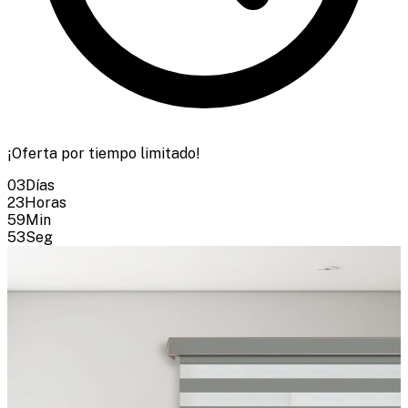
¡Oferta por tiempo limitado!
03
Días
23
Horas
59
Min
53
Seg