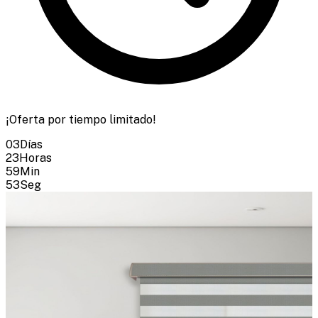
¡Oferta por tiempo limitado!
03
Días
23
Horas
59
Min
51
Seg