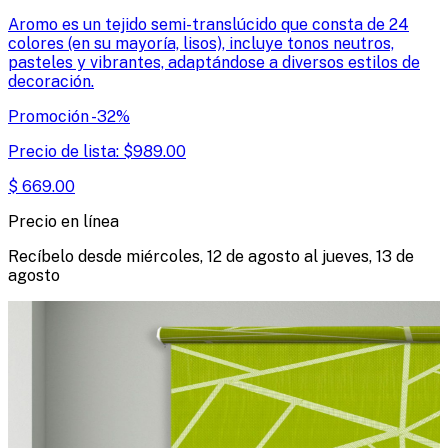
Aromo es un tejido semi-translúcido que consta de 24
colores (en su mayoría, lisos), incluye tonos neutros,
pasteles y vibrantes, adaptándose a diversos estilos de
decoración.
Promoción
-
32
%
Precio de lista:
$
989.00
$
669.00
Precio en línea
Recíbelo desde
miércoles, 12 de agosto
al
jueves, 13 de
agosto