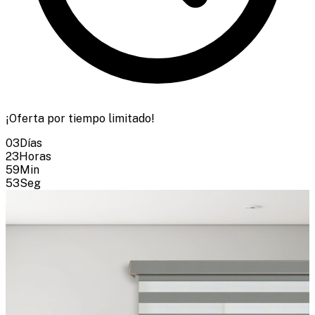
¡Oferta por tiempo limitado!
03
Días
23
Horas
59
Min
51
Seg