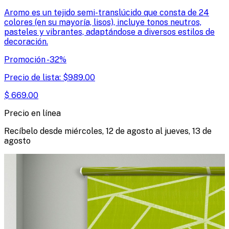
Aromo es un tejido semi-translúcido que consta de 24
colores (en su mayoría, lisos), incluye tonos neutros,
pasteles y vibrantes, adaptándose a diversos estilos de
decoración.
Promoción
-
32
%
Precio de lista:
$
989.00
$
669.00
Precio en línea
Recíbelo desde
miércoles, 12 de agosto
al
jueves, 13 de
agosto