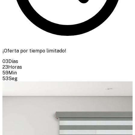
¡Oferta por tiempo limitado!
03
Días
23
Horas
59
Min
51
Seg