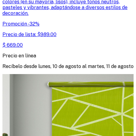
colores (en su mayoría, lisos), incluye tonos neutros,
pasteles y vibrantes, adaptándose a diversos estilos de
decoración.
Promoción
-
32
%
Precio de lista:
$
989.00
$
669.00
Precio en línea
Recíbelo desde
lunes, 10 de agosto
al
martes, 11 de agosto