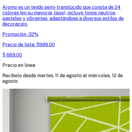
Aromo es un tejido semi-translúcido que consta de 24
colores (en su mayoría, lisos), incluye tonos neutros,
pasteles y vibrantes, adaptándose a diversos estilos de
decoración.
Promoción
-
32
%
Precio de lista:
$
989.00
$
669.00
Precio en línea
Recíbelo desde
martes, 11 de agosto
al
miércoles, 12 de
agosto