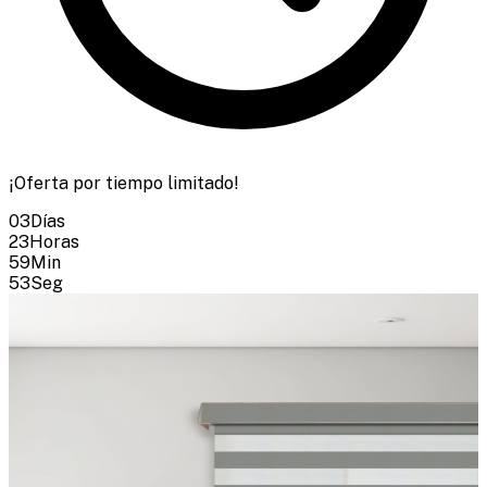
¡Oferta por tiempo limitado!
03
Días
23
Horas
59
Min
51
Seg