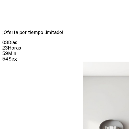
¡Oferta por tiempo limitado!
03
Días
23
Horas
59
Min
53
Seg